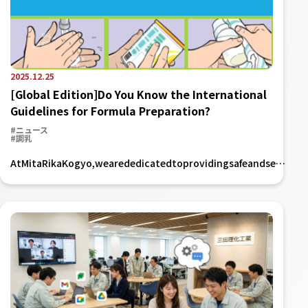
2025.12.25
[Global Edition]Do You Know the International
Guidelines for Formula Preparation?
#ニュース
#調乳
AtMitaRikaKogyo,wearededicatedtoprovidingsafeandse…