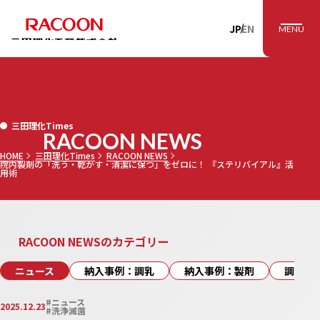
RACOON 三田理
JP
EN
MENU
三田理化Times
RACOON NEWS
HOME
三田理化Times
RACOON NEWS
院内製剤の「洗う・乾かす・清潔に保つ」をゼロに！ 『ステリバイアル』活
用術
RACOON NEWSのカテゴリー
ニュース
納入事例：調乳
納入事例：製剤
調乳
#ニュース
2025.12.23
#洗浄滅菌