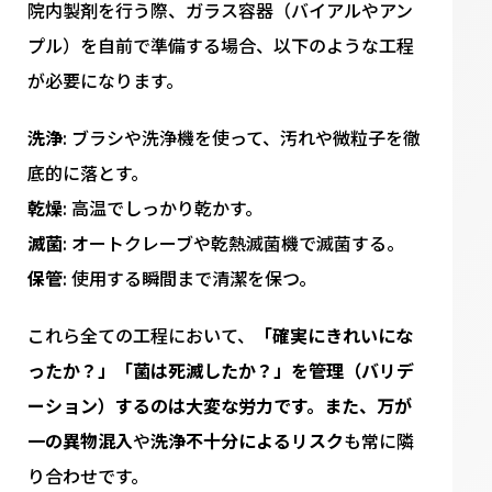
院内製剤を行う際、ガラス容器（バイアルやアン
プル）を自前で準備する場合、以下のような工程
が必要になります。
洗浄
: ブラシや洗浄機を使って、汚れや微粒子を徹
底的に落とす。
乾燥
: 高温でしっかり乾かす。
滅菌
: オートクレーブや乾熱滅菌機で滅菌する。
保管
: 使用する瞬間まで清潔を保つ。
これら全ての工程において、
「確実にきれいにな
ったか？」「菌は死滅したか？」を管理（バリデ
ーション）するのは大変な労力です。また、万が
一の異物混入
や
洗浄不十分によるリスク
も常に隣
り合わせです。