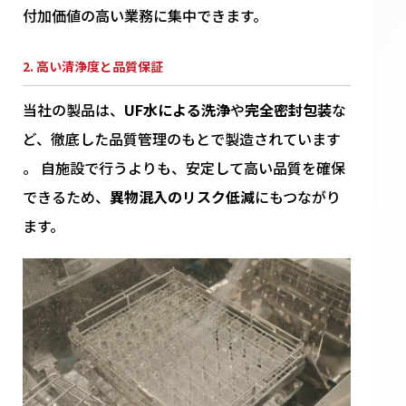
付加価値の高い業務に集中できます。
2. 高い清浄度と品質保証
当社の製品は、
UF水による洗浄
や
完全密封包装
な
ど、徹底した品質管理のもとで製造されています
。 自施設で行うよりも、安定して高い品質を確保
できるため、
異物混入のリスク低減
にもつながり
ます。