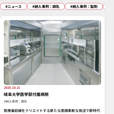
#ニュース
#納入事例：調乳
#納入事例：製剤
#
2025.10.21
岐阜大学医学部付属病院
#納入事例：調乳
医療最前線をクリエイトする新たな実績柔軟な発送で新時代