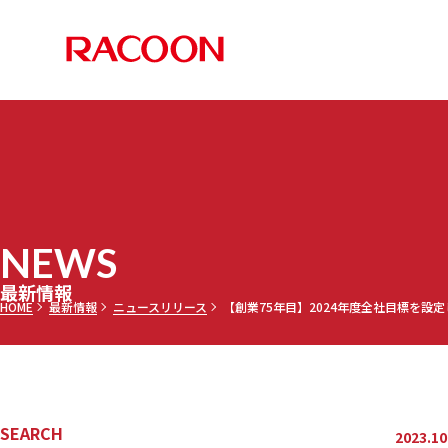
RACOON 
PRODUCTS
COMPANY
RECRUIT
NEWS
お知らせ
メディア
採用情報TOP
最新情報TOP
会社案内TOP
製品情報TOP
NEWS
調乳ト
メッセー
三田理
最新情報
HOME
最新情報
ニュースリリース
【創業75年目】2024年度全社目標を設
セミオ
乾燥機
募集要項
SEARCH
2023.10