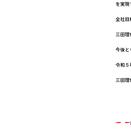
を実現
全社目
三田理
今後と
令和５
三田理