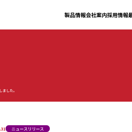
三田理化工業株式会社
製品情報
会社案内
採用情報
ニュースリリース
イベント
採用情報
ータルシステム
洗浄滅菌済み消耗品
製剤機器
ジ
化工業について
事業紹介
先輩社員
三田理化
仕事紹介
定しました。
ーダー洗浄機・
安全防災教育
.31
ニュースリリース