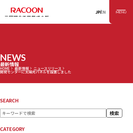
RACOON 三田理
JP
EN
MENU
NEWS
最新情報
HOME
最新情報
ニュースリリース
開発センターに太陽光パネルを設置しました
SEARCH
検
検索
索
CATEGORY