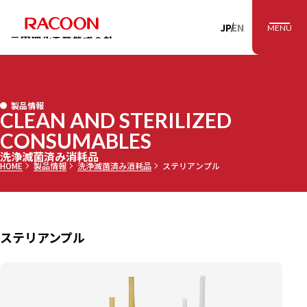
RACOON 三田理
JP
EN
MENU
製品情報
CLEAN AND STERILIZED
CONSUMABLES
洗浄滅菌済み消耗品
HOME
製品情報
洗浄滅菌済み消耗品
ステリアンプル
ステリアンプル