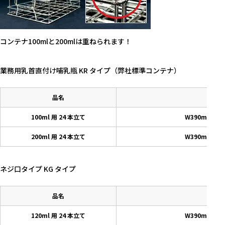
コンテナ100mlと200mlは重ねられます！
業務用乳首直付け哺乳瓶 KR タイプ（弊社標準コンテナ）
品名
100ml 用 24 本立て
W390mm×D
200ml 用 24 本立て
W390mm×D
ネジ口タイプ KG タイプ
品名
120ml 用 24 本立て
W390mm×D