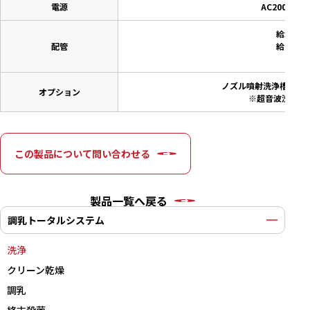
電源
AC200V 3
給水：25
配管
給湯：25
ノズル噴射洗浄槽をコ
オプション
※超音波洗浄槽
この製品について問い合わせる
製品一覧へ戻る
調乳トータルシステム
洗浄
クリーン乾燥
調乳