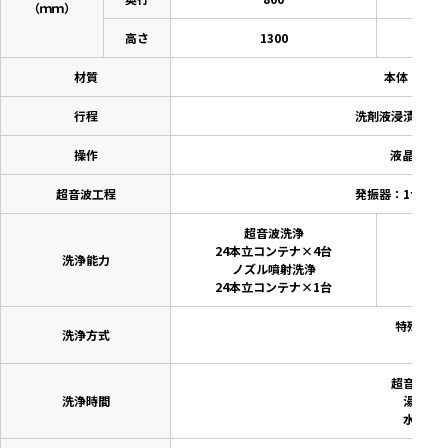
（ｍｍ）
高さ
1300
材質
本体 配管 
行程
洗剤液浸漬洗浄 
操作
液晶タッ
超音波工程
発振器：1台 周
超音波洗浄
24本立コンテナ×4台
24
洗浄能力
ノズル噴射洗浄
24本立コンテナ×1台
24
特殊ノズ
洗浄方式
超音波洗浄
洗浄時間
湯洗浄：
水洗浄：