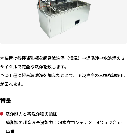
本装置は各種哺乳瓶を超音波洗浄（恒温）→湯洗浄→水洗浄の３
サイクルで完全な洗浄を致します。
予浸工程に超音波洗浄を加えたことで、予浸洗浄の大幅な短縮化
が図れます。
特長
洗浄能力と被洗浄物の範囲
哺乳瓶の超音波予浸能力：24本立コンテナ× 4台 or 8台 or
12台