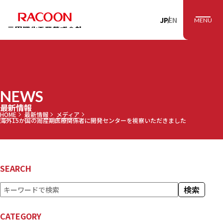
RACOON 三田理
JP
EN
MENU
NEWS
最新情報
HOME
最新情報
メディア
海外15か国の周産期医療関係者に開発センターを視察いただきました
SEARCH
検
検索
索
CATEGORY