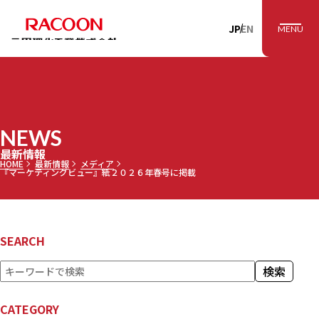
RACOON 三田理
JP
EN
MENU
NEWS
最新情報
HOME
最新情報
メディア
『マーケティングビュー』紙２０２６年春号に掲載
SEARCH
検
検索
索
CATEGORY