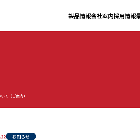
三田理化工業株式会社
製品情報
会社案内
採用情報
ニュースリリース
イベント
採用情報
ータルシステム
洗浄滅菌済み消耗品
製剤機器
ジ
化工業について
事業紹介
先輩社員
三田理化
仕事紹介
ついて（ご案内）
ーダー洗浄機・
安全防災教育
.22
お知らせ