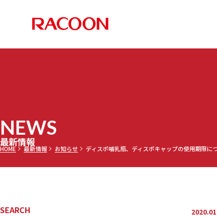
RACOON 
PRODUCTS
COMPANY
RECRUIT
NEWS
お知らせ
メディア
採用情報TOP
最新情報TOP
会社案内TOP
製品情報TOP
NEWS
調乳ト
メッセー
三田理
最新情報
HOME
最新情報
お知らせ
ディスポ哺乳瓶、ディスポキャップの使用期限に
セミオ
乾燥機
募集要項
SEARCH
2020.01