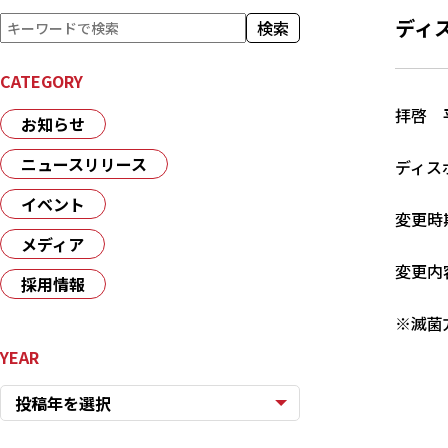
検
ディ
検索
索
CATEGORY
拝啓 
お知らせ
ニュースリリース
ディス
イベント
変更時
メディア
変更内
採用情報
※滅菌
YEAR
投稿年を選択