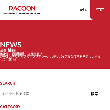
RACOON 三田理
JP
EN
MENU
NEWS
最新情報
HOME
最新情報
お知らせ
シールステリバイアル・クリアシールステリバイアル生産再開予定につきま
して（案内）
SEARCH
検
検索
索
CATEGORY