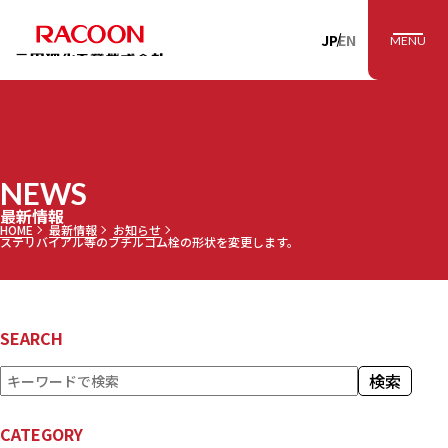
RACOON 三田理
JP
EN
MENU
NEWS
最新情報
HOME
最新情報
お知らせ
ステリバイアル等のブチルゴム栓の形状を変更します。
SEARCH
検
検索
索
CATEGORY