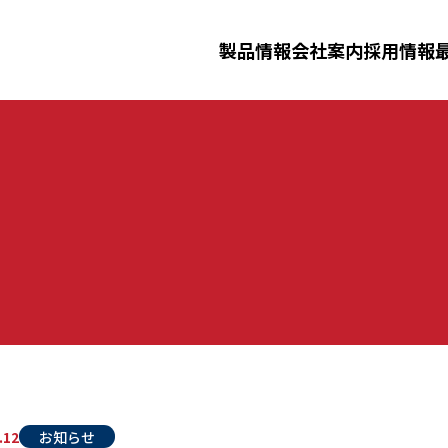
三田理化工業株式会社
製品情報
会社案内
採用情報
ニュースリリース
イベント
採用情報
ータルシステム
洗浄滅菌済み消耗品
製剤機器
ジ
化工業について
事業紹介
先輩社員
三田理化
仕事紹介
ーダー洗浄機・
安全防災教育
.12
お知らせ