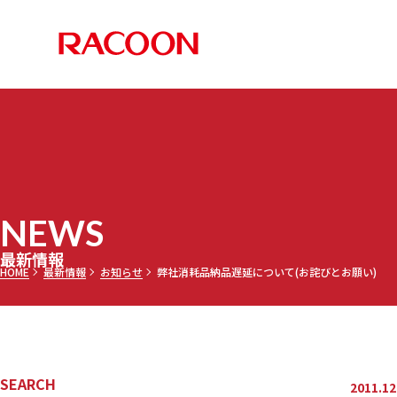
RACOON 
PRODUCTS
COMPANY
RECRUIT
NEWS
お知らせ
メディア
採用情報TOP
最新情報TOP
会社案内TOP
製品情報TOP
NEWS
調乳ト
メッセー
三田理
最新情報
HOME
最新情報
お知らせ
弊社消耗品納品遅延について(お詫びとお願い)
セミオ
乾燥機
募集要項
SEARCH
2011.12