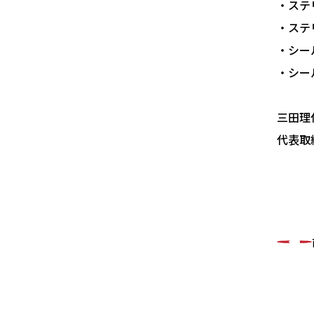
・ステ
・ステ
・シー
・シー
三田理
代表取