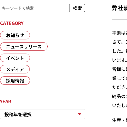
検
弊社
検索
索
CATEGORY
平素は
お知らせ
さて、
ニュースリリース
した。
イベント
います
皆様に
メディア
業して
採用情報
ただき
納品の
YEAR
いたし
投稿年を選択
生産・