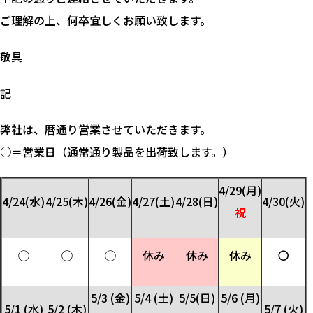
ご理解の上、何卒宜しくお願い致します。
敬具
記
弊社は、暦通り営業させていただきます。
○＝営業日（通常通り製品を出荷致します。）
4/29(月)
4/24(水)
4/25(木)
4/26(金)
4/27(土)
4/28(日)
4/30(火)
祝
◯
◯
◯
休み
休み
休み
〇
5/3 (金)
5/4 (土)
5/5(日)
5/6 (月)
5/1 (水)
5/2 (木)
5/7 (火)