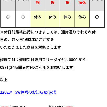
祝
祝
祝
振休
◯
◯
休み
休み
休み
休み
〇
※休日前最終出荷につきましては、通常通り
それぞれ休
日の、前々日16時迄
にご注文を
いただきました商品を対象とします。
修理受付：修理受付専用フリーダイヤル0800-919-
0971(24時間受付)のご利用をお願いします。
以上
22023年GW休暇のお知らせ(pdf)