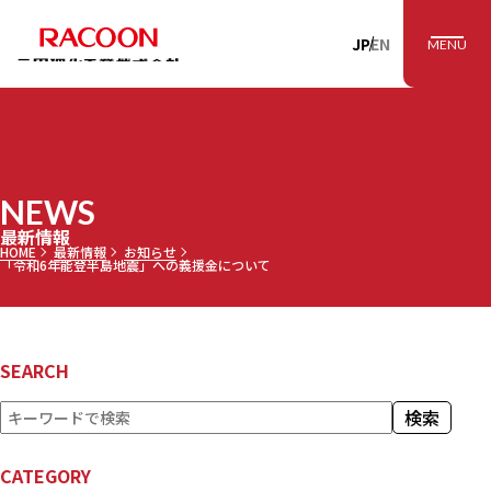
RACOON 三田理
JP
EN
MENU
NEWS
最新情報
HOME
最新情報
お知らせ
「令和6年能登半島地震」への義援金について
SEARCH
検
検索
索
CATEGORY