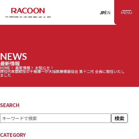
RACOON 三田理
JP
EN
MENU
NEWS
最新情報
HOME
最新情報
お知らせ
弊社代表取締役の千種康一が大阪医療機器協会 第十二代 会長に就任いたし
ました
SEARCH
検
検索
索
CATEGORY