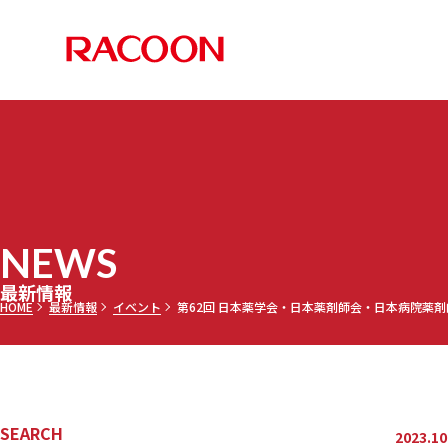
RACOON 
PRODUCTS
COMPANY
RECRUIT
NEWS
お知らせ
メディア
採用情報TOP
最新情報TOP
会社案内TOP
製品情報TOP
NEWS
調乳ト
メッセー
三田理
最新情報
HOME
最新情報
イベント
第62回 日本薬学会・日本薬剤師会・日本病院薬剤師
セミオ
乾燥機
募集要項
SEARCH
2023.10