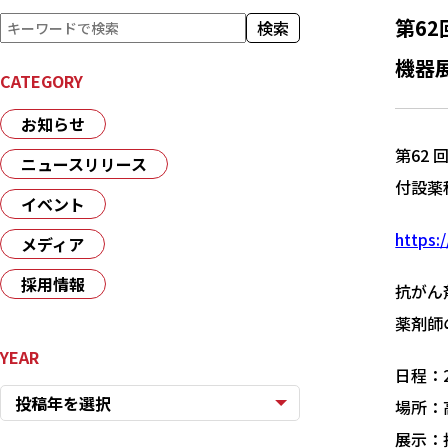
検
第6
検索
索
機器展
CATEGORY
お知らせ
第62
ニュースリリース
付設薬
イベント
https:
メディア
採用情報
抗がん
薬剤師
YEAR
日程：2
投稿年を選択
場所：
展示：