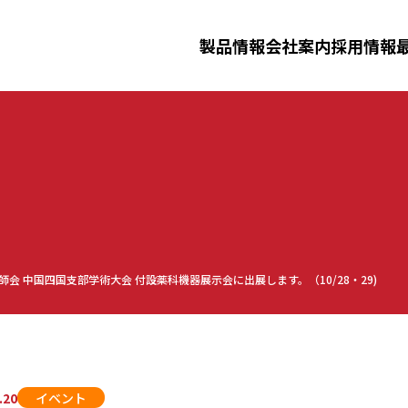
三田理化工業株式会社
製品情報
会社案内
採用情報
ニュースリリース
イベント
採用情報
ータルシステム
洗浄滅菌済み消耗品
製剤機器
ジ
化工業について
事業紹介
先輩社員
三田理化
仕事紹介
会 中国四国支部学術大会 付設薬科機器展示会に出展します。（10/28・29)
ーダー洗浄機・
安全防災教育
.20
イベント