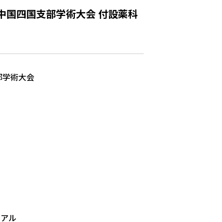
 中国四国支部学術大会 付設薬科
部学術大会
イアル