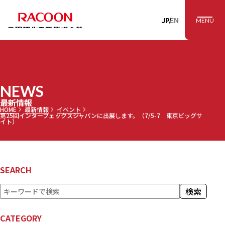
RACOON 三田理
JP
EN
MENU
NEWS
最新情報
HOME
最新情報
イベント
第25回インターフェックスジャパンに出展します。（7/5-7 東京ビッグサ
イト）
SEARCH
検
検索
索
CATEGORY