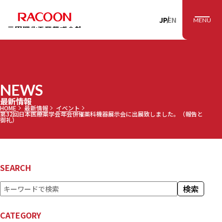
RACOON 三田理
JP
EN
MENU
NEWS
最新情報
HOME
最新情報
イベント
第32回日本医療薬学会年会併催薬科機器展示会に出展致しました。（報告と
御礼）
SEARCH
検
検索
索
CATEGORY