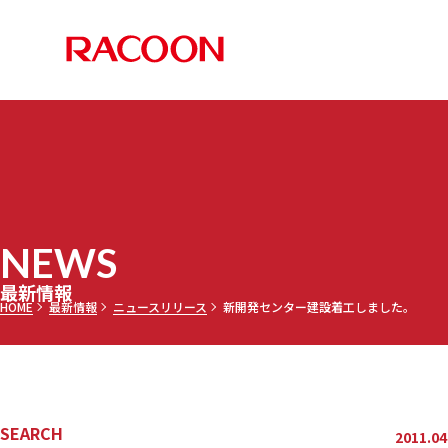
RACOON 
PRODUCTS
COMPANY
RECRUIT
NEWS
お知らせ
メディア
採用情報TOP
最新情報TOP
会社案内TOP
製品情報TOP
NEWS
調乳ト
メッセー
三田理
最新情報
HOME
最新情報
ニュースリリース
新開発センター建設着工しました。
セミオ
乾燥機
募集要項
SEARCH
2011.04