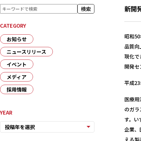
検
新開
検索
索
CATEGORY
昭和5
お知らせ
品質向
ニュースリリース
現化で
イベント
開発セ
メディア
平成2
採用情報
医療用
のガラ
YEAR
す。い
投稿年を選択
企業、
える製