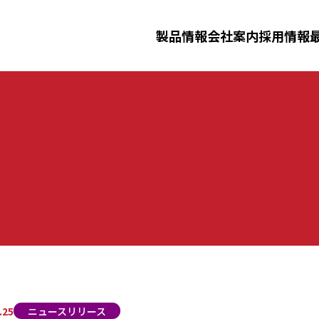
三田理化工業株式会社
製品情報
会社案内
採用情報
ニュースリリース
イベント
採用情報
ータルシステム
洗浄滅菌済み消耗品
製剤機器
ジ
化工業について
事業紹介
先輩社員
三田理化
仕事紹介
ーダー洗浄機・
安全防災教育
.25
ニュースリリース