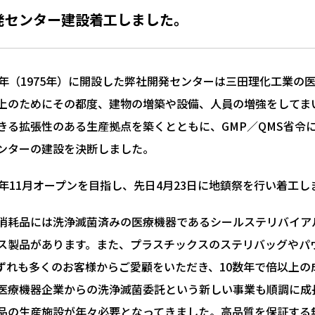
発センター建設着工しました。
0年（1975年）に開設した弊社開発センターは三田理化工業
上のためにその都度、建物の増築や設備、人員の増強をしてま
きる拡張性のある生産拠点を築くとともに、GMP／QMS省令
ンターの建設を決断しました。
3年11月オープンを目指し、先日4月23日に地鎮祭を行い着工
消耗品には洗浄滅菌済みの医療機器であるシールステリバイア
ス製品があります。また、プラスチックスのステリバッグやパ
ずれも多くのお客様からご愛顧をいただき、10数年で倍以上
医療機器企業からの洗浄滅菌委託という新しい事業も順調に成
品の生産施設が年々必要となってきました。高品質を保証する