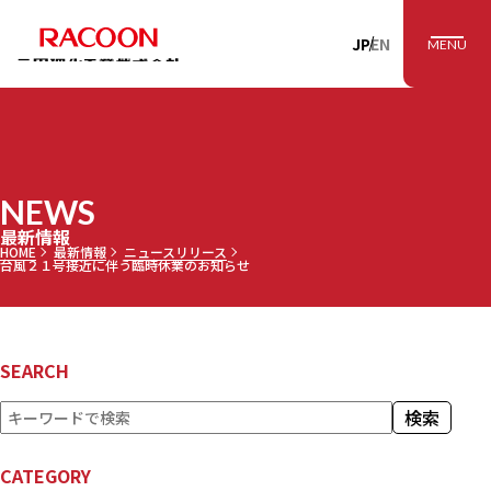
RACOON 三田理
JP
EN
MENU
NEWS
最新情報
HOME
最新情報
ニュースリリース
台風２１号接近に伴う臨時休業のお知らせ
SEARCH
検
検索
索
CATEGORY