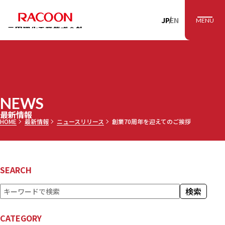
RACOON 三田理
JP
EN
MENU
NEWS
最新情報
HOME
最新情報
ニュースリリース
創業70周年を迎えてのご挨拶
SEARCH
検
検索
索
CATEGORY