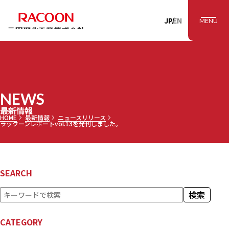
RACOON 三田理
JP
EN
MENU
NEWS
最新情報
HOME
最新情報
ニュースリリース
ラックーンレポートvol.13を発刊しました。
SEARCH
検
検索
索
CATEGORY