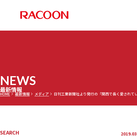
RACOON 
PRODUCTS
COMPANY
RECRUIT
NEWS
お知らせ
メディア
採用情報TOP
最新情報TOP
会社案内TOP
製品情報TOP
NEWS
調乳ト
メッセー
三田理
最新情報
HOME
最新情報
メディア
日刊工業新聞社より発行の「関西で長く愛されてい
セミオ
乾燥機
募集要項
SEARCH
2019.03