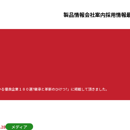
三田理化工業株式会社
製品情報
会社案内
採用情報
ニュースリリース
イベント
採用情報
ータルシステム
洗浄滅菌済み消耗品
製剤機器
ジ
化工業について
事業紹介
先輩社員
三田理化
仕事紹介
る優良企業１８０選?継承と革新のひけつ?」に掲載して頂きました。
ーダー洗浄機・
安全防災教育
.28
メディア