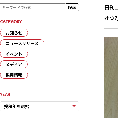
検
日刊
検索
索
けつ
CATEGORY
お知らせ
ニュースリリース
イベント
メディア
採用情報
YEAR
投稿年を選択