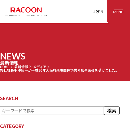
RACOON 三田理
JP
EN
MENU
NEWS
最新情報
HOME
最新情報
メディア
弊社社長千種康一が平成30年大阪府薬事関係功労者知事表彰を受けました。
SEARCH
検
検索
索
CATEGORY