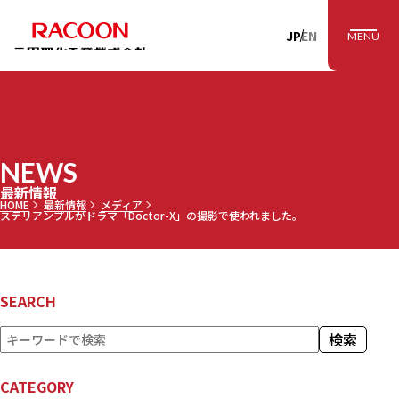
RACOON 三田理
JP
EN
MENU
NEWS
最新情報
HOME
最新情報
メディア
ステリアンプルがドラマ「Doctor-X」の撮影で使われました。
SEARCH
検
検索
索
CATEGORY