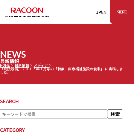
RACOON 三田理
JP
EN
MENU
NEWS
最新情報
HOME
最新情報
メディア
「病院設備」２０１７年１月号の「特集 医療福祉施設の食事」 に寄稿しま
した。
SEARCH
検
検索
索
CATEGORY