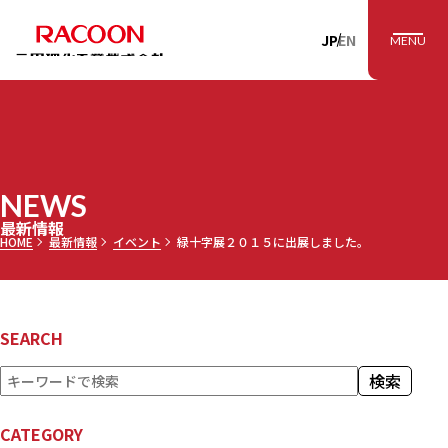
RACOON 三田理
JP
EN
MENU
NEWS
最新情報
HOME
最新情報
イベント
緑十字展２０１５に出展しました。
SEARCH
検
検索
索
CATEGORY