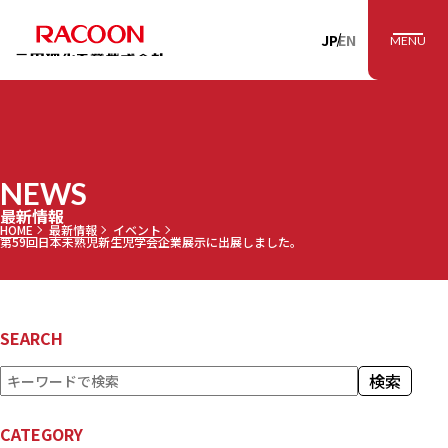
RACOON 三田理
JP
EN
MENU
NEWS
最新情報
HOME
最新情報
イベント
第59回日本未熟児新生児学会企業展示に出展しました。
SEARCH
検
検索
索
CATEGORY