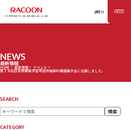
RACOON 三田理
JP
EN
MENU
NEWS
最新情報
HOME
最新情報
イベント
第２９回日本医療薬学会年会併催薬科機器展示会に出展しました。
SEARCH
検
検索
索
CATEGORY