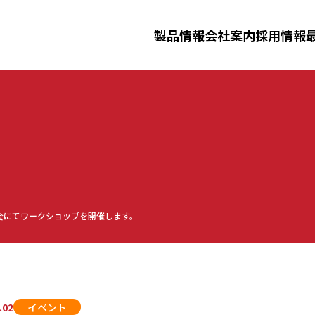
三田理化工業株式会社
製品情報
会社案内
採用情報
ニュースリリース
イベント
採用情報
ータルシステム
洗浄滅菌済み消耗品
製剤機器
ジ
化工業について
事業紹介
先輩社員
三田理化
仕事紹介
会にてワークショップを開催します。
ーダー洗浄機・
安全防災教育
.02
イベント