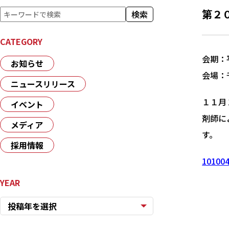
検
第２
検索
索
CATEGORY
会期：
お知らせ
会場：
ニュースリリース
１１月
イベント
剤師に
メディア
す。
採用情報
1010
YEAR
投稿年を選択