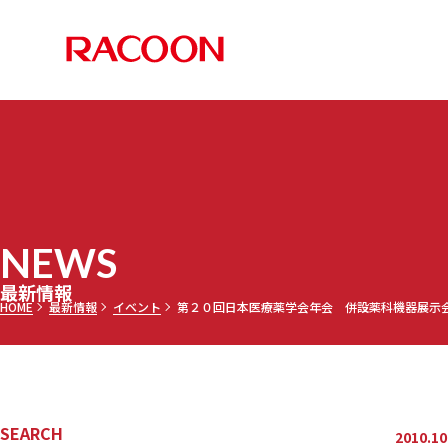
RACOON 
PRODUCTS
COMPANY
RECRUIT
NEWS
お知らせ
メディア
採用情報TOP
最新情報TOP
会社案内TOP
製品情報TOP
NEWS
調乳ト
メッセー
三田理
最新情報
HOME
最新情報
イベント
第２０回日本医療薬学会年会 併設薬科機器展示
セミオ
乾燥機
募集要項
SEARCH
2010.10