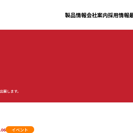
三田理化工業株式会社
製品情報
会社案内
採用情報
ニュースリリース
イベント
採用情報
ータルシステム
洗浄滅菌済み消耗品
製剤機器
ジ
化工業について
事業紹介
先輩社員
三田理化
仕事紹介
に出展します。
ーダー洗浄機・
安全防災教育
.06
イベント