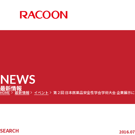
RACOON 
PRODUCTS
COMPANY
RECRUIT
NEWS
お知らせ
メディア
採用情報TOP
最新情報TOP
会社案内TOP
製品情報TOP
NEWS
調乳ト
メッセー
三田理
最新情報
HOME
最新情報
イベント
第２回 日本医薬品安全性学会学術大会 企業展示
セミオ
乾燥機
募集要項
SEARCH
2016.07