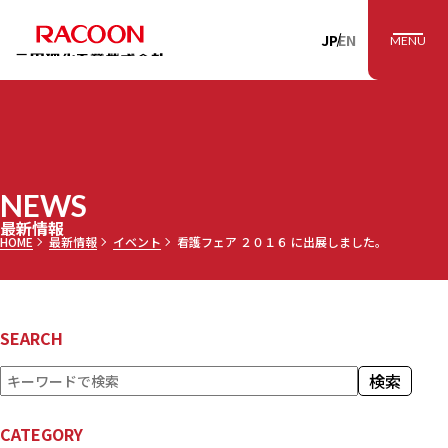
RACOON 三田理
JP
EN
MENU
NEWS
最新情報
HOME
最新情報
イベント
看護フェア ２０１６ に出展しました。
SEARCH
検
検索
索
CATEGORY