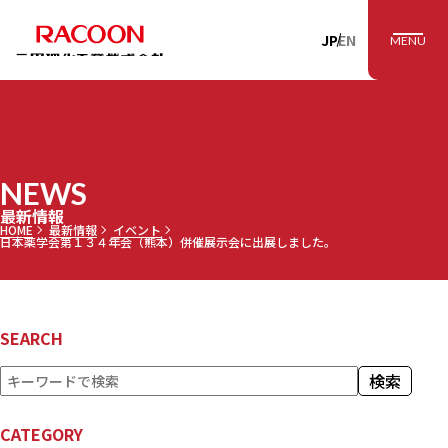
RACOON 三田理
JP
EN
MENU
NEWS
最新情報
HOME
最新情報
イベント
日本薬学会第１３４年会（熊本）併催展示会に出展しました。
SEARCH
検
検索
索
CATEGORY