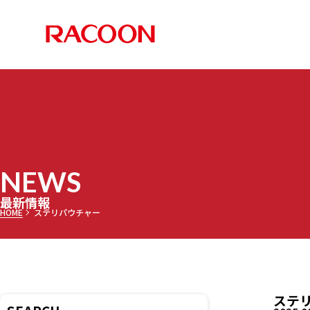
RACOON 
PRODUCTS
COMPANY
RECRUIT
NEWS
お知らせ
メディア
採用情報TOP
最新情報TOP
会社案内TOP
製品情報TOP
NEWS
調乳ト
メッセー
三田理
最新情報
HOME
ステリパウチャー
セミオ
乾燥機
募集要項
ステ