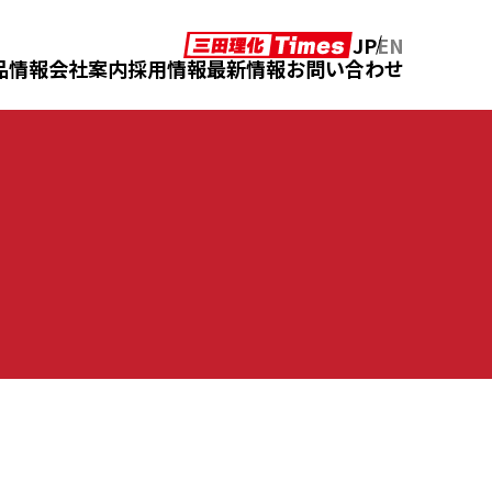
JP
EN
品情報
会社案内
採用情報
最新情報
お問い合わせ
アフターメンテナンス
カタログダウンロード
の声
クロニクル